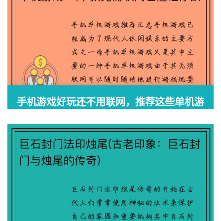
手机游戏好玩还不用联网，推荐这些单机游
戏！(十款无需联网也能让你欲罢不能的手机
单机游戏推荐！)
2026-02-06 08:33:36