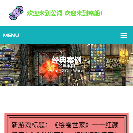
经典案例
Home
Our Works